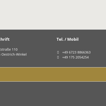
hrift
Tel. / Mobil
straße 110
+49 6723 8866363
5
Oestrich-Winkel
+49 175 2054254
Navigation
überspringen