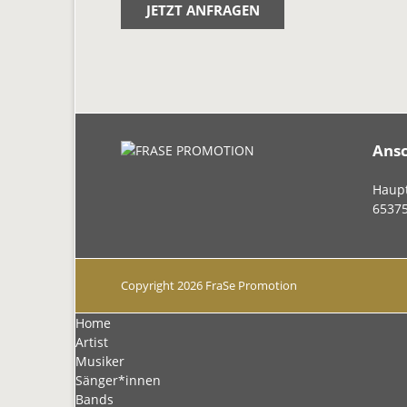
JETZT ANFRAGEN
Ansc
Haupt
6537
Copyright 2026 FraSe Promotion
Navigation
Home
überspringen
Artist
Musiker
Sänger*innen
Bands